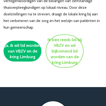
vertegenwoordigen van de belangen van zelfstandige
thuisverpleegkundigen op lokaal niveau. Door deze
doelstellingen na te streven, draagt de lokale kring bij aan
het verbeteren van de zorg en het welzijn van patiënten in
hun gemeenschap.
Ik ben reeds lid bij
Ja, ik wil lid worden
VBZV en wil
van VBZV en de
bijkomend lid
kring Limburg
worden van de
kring Limburg