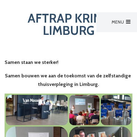
AFTRAP KRING
MENU
Hoofdmenu
LIMBURG
Activiteiten
Zoek een verpleegkundige
Nieuws
Nieuws
Samen staan we sterker!
Bestuur
Samen bouwen we aan de toekomst van de zelfstandige
thuisverpleging in Limburg.
Aanmelden