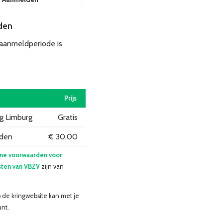
den
 aanmeldperiode is
Prijs
ng Limburg
Gratis
eden
€ 30,00
ne voorwaarden voor
ten van VBZV
zijn van
 de kringwebsite kan met je
nt.