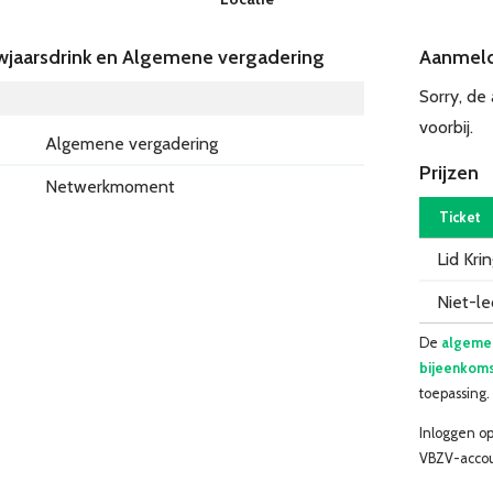
jaarsdrink en Algemene vergadering
Aanmel
Sorry, de
voorbij.
Algemene vergadering
Prijzen
Netwerkmoment
Ticket
Lid Kri
Niet-l
De
algeme
bijeenkoms
toepassing.
Inloggen op
VBZV-accou