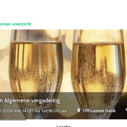
msten-overzicht
en Algemene vergadering
i 2026 van 14:00 uur tot 16:00 uur
Officenter Genk
Locatie